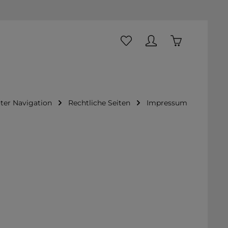
Du hast 0 Produkte auf dem
Warenkorb ent
ter Navigation
Rechtliche Seiten
Impressum