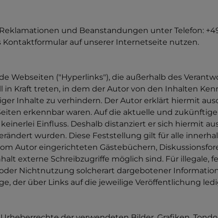
Reklamationen und Beanstandungen unter Telefon: +49 9
 Kontaktformular auf unserer Internetseite nutzen.
mde Webseiten ("Hyperlinks"), die außerhalb des Verant
l in Kraft treten, in dem der Autor von den Inhalten K
ger Inhalte zu verhindern. Der Autor erklärt hiermit au
Seiten erkennbar waren. Auf die aktuelle und zukünftige
einerlei Einfluss. Deshalb distanziert er sich hiermit aus
erändert wurden. Diese Feststellung gilt für alle inner
om Autor eingerichteten Gästebüchern, Diskussionsforen,
t externe Schreibzugriffe möglich sind. Für illegale, f
oder Nichtnutzung solcherart dargebotener Informatione
e, der über Links auf die jeweilige Veröffentlichung ledi
 die Urheberrechte der verwendeten Bilder, Grafiken, T