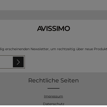
ßig erscheinenden Newsletter, um rechtzeitig über neue Produk
 sind
Rechtliche Seiten
n
zur
en und bin
Impressum
Datenschutz