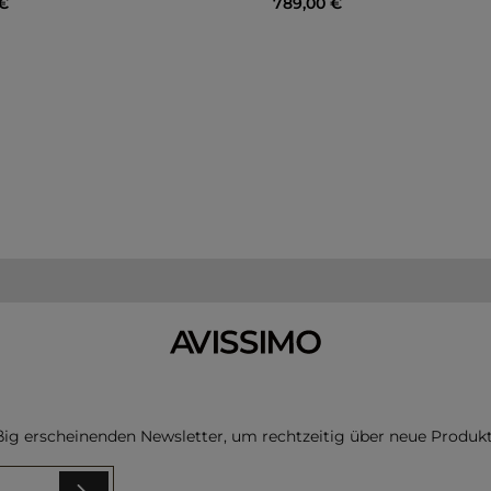
er Preis:
Regulärer Preis:
€
789,00 €
In den Warenkor
ßig erscheinenden Newsletter, um rechtzeitig über neue Produk