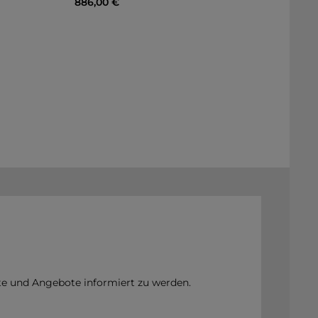
Regulärer Preis:
886,00 €
b
In den Warenkorb
te und Angebote informiert zu werden.