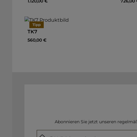
Regulärer Preis:
Regulär
1.120,00 €
726,00 
In den Warenkorb
Tipp
TK7
Regulärer Preis:
560,00 €
Abonnieren Sie jetzt unseren regelmä
E-Mail-Adresse*