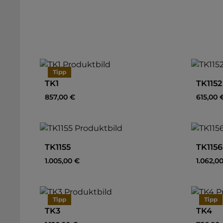
Tipp
TK1
TK1152
Regulärer Preis:
Regulär
857,00 €
615,00 
TK1155
TK1156
Regulärer Preis:
Regulär
1.005,00 €
1.062,0
Tipp
Tipp
TK3
TK4