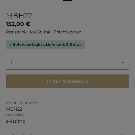
MBH22
Regulärer Preis:
152,00 €
Preise inkl. MwSt. inkl. Frachtkosten
Sofort verfügbar, Lieferzeit: 3-8 days
Produkt Anzahl: Gib den gewünschten Wert ein 
In den Warenkorb
Produktnummer:
MBH22
Hersteller:
avissimo