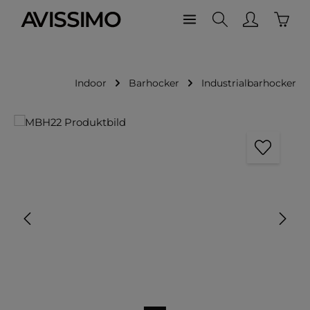
Waren
Zum Hauptinhalt springen
Indoor
Barhocker
Industrialbarhocker
Bildergalerie überspringen