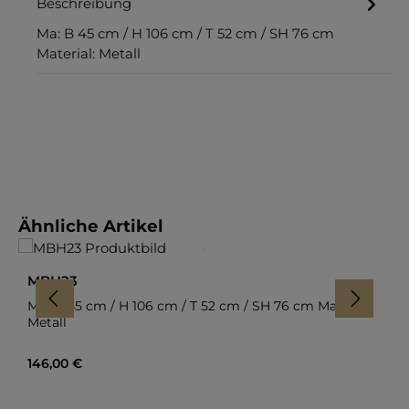
Beschreibung
Ma: B 45 cm / H 106 cm / T 52 cm / SH 76 cm
Material: Metall
Produktgalerie überspringen
Ähnliche Artikel
MBH23
Ma: B 45 cm / H 106 cm / T 52 cm / SH 76 cm Material:
Metall
Regulärer Preis:
146,00 €