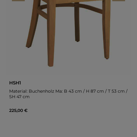
HSH1
Material: Buchenholz Ma: B 43 cm / H 87 cm / T 53 cm /
SH 47 cm
Regulärer Preis:
225,00 €