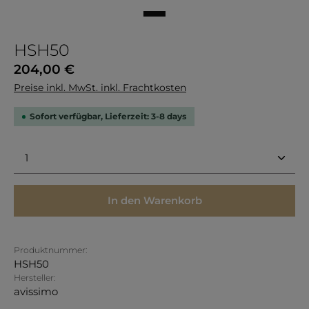
HSH50
Regulärer Preis:
204,00 €
Preise inkl. MwSt. inkl. Frachtkosten
Sofort verfügbar, Lieferzeit: 3-8 days
Produkt Anzahl: Gib den gewünschten Wert ein 
In den Warenkorb
Produktnummer:
HSH50
Hersteller:
avissimo