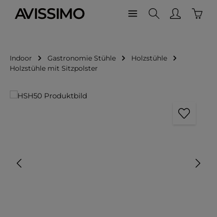
Waren
Zum Hauptinhalt springen
Indoor
Gastronomie Stühle
Holzstühle
Holzstühle mit Sitzpolster
Bildergalerie überspringen