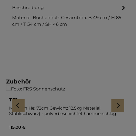
Beschreibung
Material: Buchenholz Gesamtma: B 49 cm / H 85
cm / T 54 cm / SH 46 cm
Produktgalerie überspringen
Zubehör
TG2
Ma: 0cm He: 72cm Gewicht: 12,5kg Material:
Stahl(schwarz) - pulverbeschichtet hammerschlag
Regulärer Preis:
115,00 €