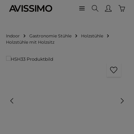
Waren
Zum Hauptinhalt springen
Indoor
Gastronomie Stühle
Holzstühle
Holzstühle mit Holzsitz
Bildergalerie überspringen