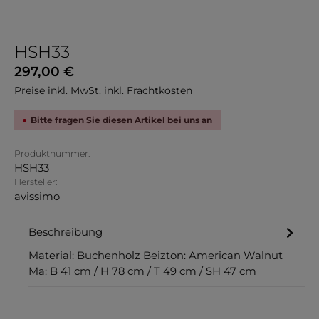
HSH33
Regulärer Preis:
297,00 €
Preise inkl. MwSt. inkl. Frachtkosten
Bitte fragen Sie diesen Artikel bei uns an
Produktnummer:
HSH33
Hersteller:
avissimo
Beschreibung
Material: Buchenholz Beizton: American Walnut
Ma: B 41 cm / H 78 cm / T 49 cm / SH 47 cm