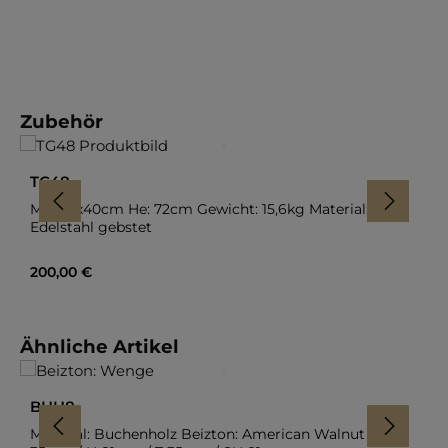
Produktgalerie überspringen
Zubehör
TG48
Ma: 40x40cm He: 72cm Gewicht: 15,6kg Material:
Edelstahl gebstet
Regulärer Preis:
200,00 €
In den Warenkorb
Produktgalerie überspringen
Ähnliche Artikel
BHH8
Material: Buchenholz Beizton: American Walnut Ma: B