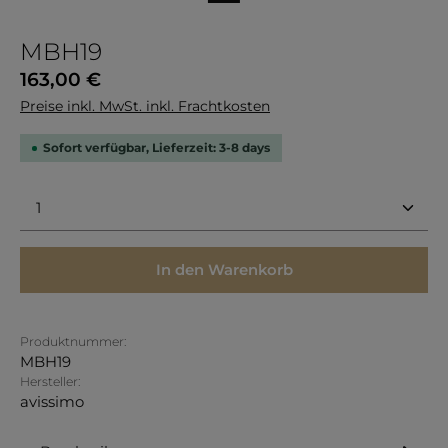
MBH19
Regulärer Preis:
163,00 €
Preise inkl. MwSt. inkl. Frachtkosten
Sofort verfügbar, Lieferzeit: 3-8 days
Produkt Anzahl: Gib den gewünschten Wert ein 
In den Warenkorb
Produktnummer:
MBH19
Hersteller:
avissimo