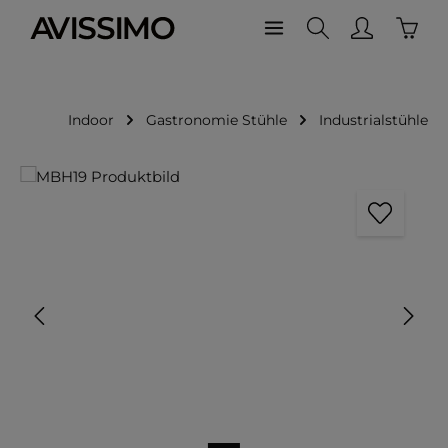
Waren
Zum Hauptinhalt springen
Indoor
Gastronomie Stühle
Industrialstühle
Bildergalerie überspringen