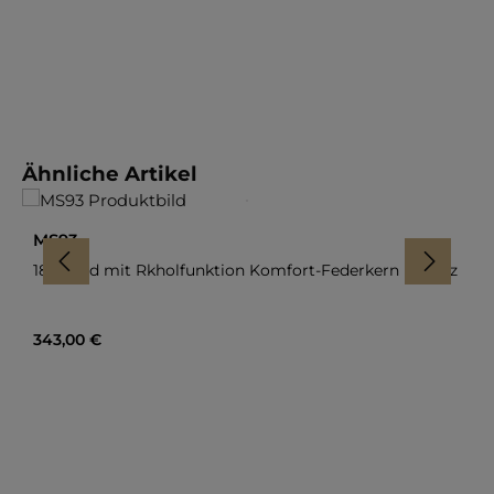
Produktgalerie überspringen
Ähnliche Artikel
MS93
180 Grad mit Rkholfunktion Komfort-Federkern im Sitz
Regulärer Preis:
343,00 €