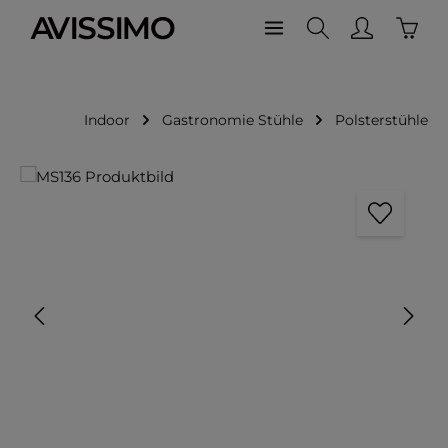
Waren
Zum Hauptinhalt springen
Indoor
Gastronomie Stühle
Polsterstühle
Bildergalerie überspringen