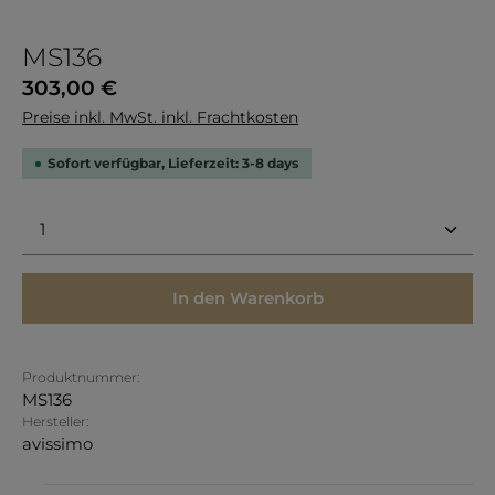
MS136
Regulärer Preis:
303,00 €
Preise inkl. MwSt. inkl. Frachtkosten
Sofort verfügbar, Lieferzeit: 3-8 days
Produkt Anzahl: Gib den gewünschten Wert ein 
In den Warenkorb
Produktnummer:
MS136
Hersteller:
avissimo