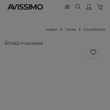
Waren
Zum Hauptinhalt springen
Indoor
Tische
Couchtische
Bildergalerie überspringen