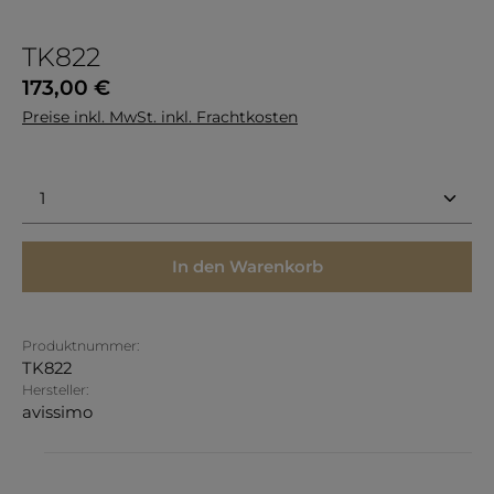
TK822
Regulärer Preis:
173,00 €
Preise inkl. MwSt. inkl. Frachtkosten
Produkt Anzahl: Gib den gewünschten Wert ein 
In den Warenkorb
Produktnummer:
TK822
Hersteller:
avissimo