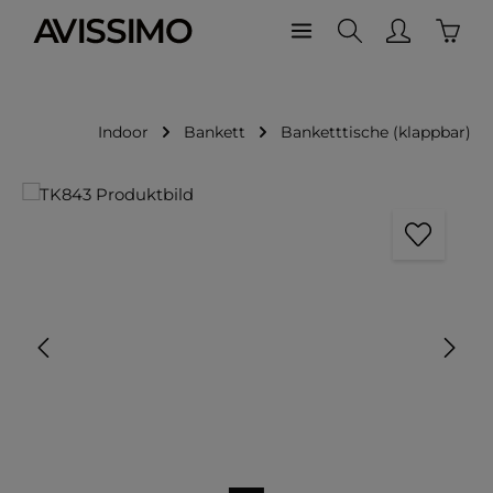
Waren
Zum Hauptinhalt springen
Indoor
Bankett
Banketttische (klappbar)
Bildergalerie überspringen