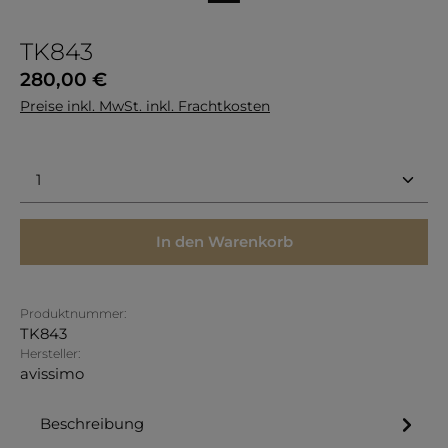
TK843
Regulärer Preis:
280,00 €
Preise inkl. MwSt. inkl. Frachtkosten
Produkt Anzahl: Gib den gewünschten Wert ein 
In den Warenkorb
Produktnummer:
TK843
Hersteller:
avissimo
Beschreibung