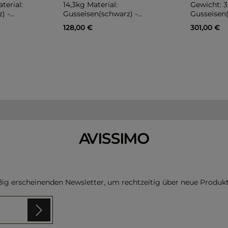
terial:
14,3kg Material:
Gewicht: 3
) -
Gusseisen(schwarz) -
Gusseisen(
pulverbeschichtet
pulverbes
Regulärer Preis:
Regulärer 
128,00 €
301,00 €
hammerschlag
hammersc
renkorb
In
ßig erscheinenden Newsletter, um rechtzeitig über neue Produk