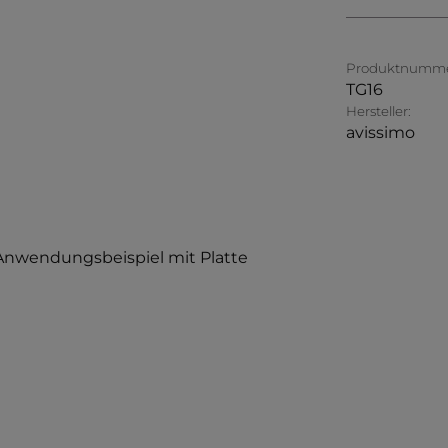
Produktnumme
TG16
Hersteller:
avissimo