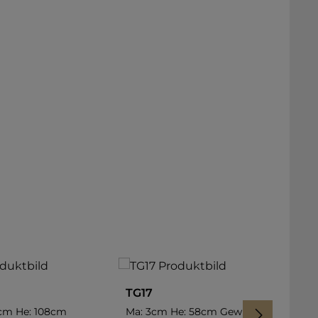
TG
TG17
Ma: 
Ge
108cm
Ma: 3cm He: 58cm Gewicht: