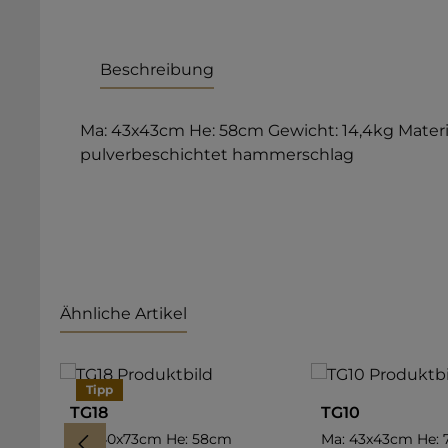
Beschreibung
Ma: 43x43cm He: 58cm Gewicht: 14,4kg Materia
pulverbeschichtet hammerschlag
Ähnliche Artikel
Produktgalerie überspringen
Tipp
TG18
TG10
Ma: 40x73cm He: 58cm
Ma: 43x43cm He: 72cm