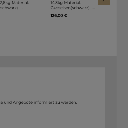
Gu
2,6kg Material:
14,3kg Material:
pu
schwarz) -
Gusseisen(schwarz) -
ha
chichtet
pulverbeschichtet
Preis:
Regulärer Preis:
Reg
126,00 €
26
hlag
hammerschlag
 den Warenkorb
te und Angebote informiert zu werden.