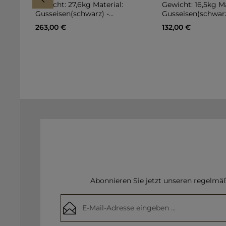
Gewicht: 27,6kg Material:
Gewicht: 16,5kg Ma
Gusseisen(schwarz) -
Gusseisen(schwarz
pulverbeschichtet
pulverbeschichtet
Regulärer Preis:
Regulärer Preis:
263,00 €
132,00 €
hammerschlag
hammerschlag
In den Warenkorb
In den Wa
Abonnieren Sie jetzt unseren regelmä
E-Mail-Adresse*