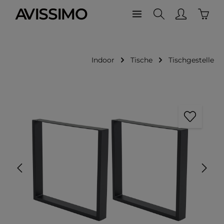
Waren
Zum Hauptinhalt springen
Indoor
Tische
Tischgestelle
Bildergalerie überspringen