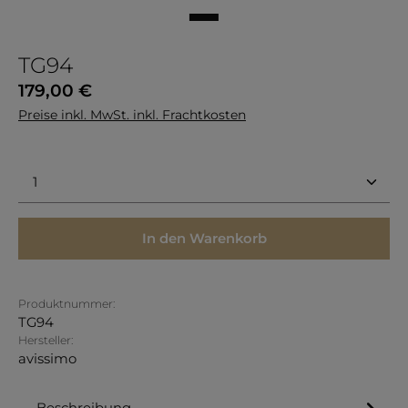
TG94
Regulärer Preis:
179,00 €
Preise inkl. MwSt. inkl. Frachtkosten
Produkt Anzahl: Gib den gewünschten Wert ein 
In den Warenkorb
Produktnummer:
TG94
Hersteller:
avissimo