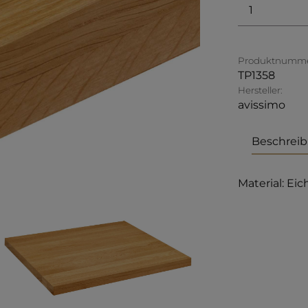
Produkt 
Produktnumme
TP1358
Hersteller:
avissimo
Beschrei
Material: Ei