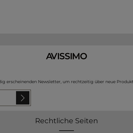
ßig erscheinenden Newsletter, um rechtzeitig über neue Produk
 sind
Rechtliche Seiten
n
zur
en und bin