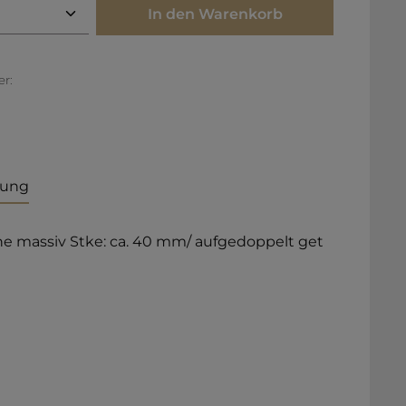
Anzahl: Gib den gewünschten Wert ei
In den Warenkorb
r:
bung
che massiv Stke: ca. 40 mm/ aufgedoppelt get