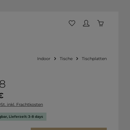
Du hast 0 Produkte auf dem
Warenkorb ent
Indoor
Tische
Tischplatten
8
is:
€
St. inkl. Frachtkosten
bar, Lieferzeit: 3-8 days