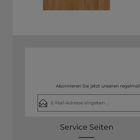
Abonnieren Sie jetzt unseren regelmä
E-Mail-Adresse*
Datenschutz
Die mit einem Stern (*) markierten Felder
Service Seiten
Ich habe die
Datenschutzbestimmunge
Pflichtfelder.
Kenntnis genommen und die
AGB
geles