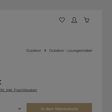
Du hast 0 Produkte auf dem
Warenkorb ent
Outdoor
Outdoor - Loungemöbel
is:
€
St. inkl. Frachtkosten
Anzahl: Gib den gewünschten Wert ei
In den Warenkorb