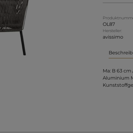
Produktnumme
OL87
Hersteller:
avissimo
Beschrei
Ma: B 63 cm /
Aluminium M
Kunststoffge