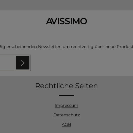
ßig erscheinenden Newsletter, um rechtzeitig über neue Produk
 sind
Rechtliche Seiten
n
zur
en und bin
Impressum
Datenschutz
AGB