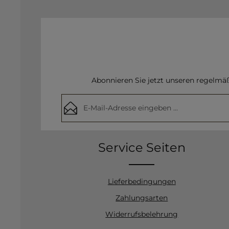
Abonnieren Sie jetzt unseren regelmä
E-Mail-Adresse*
Datenschutz
Die mit einem Stern (*) markierten Felder
Service Seiten
Ich habe die
Datenschutzbestimmunge
Pflichtfelder.
Kenntnis genommen und die
AGB
geles
mit ihnen einverstanden.
Lieferbedingungen
Zahlungsarten
Widerrufsbelehrung