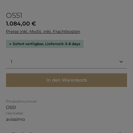
OS51
Regulärer Preis:
1.084,00 €
Preise inkl. MwSt. inkl. Frachtkosten
Sofort verfügbar, Lieferzeit: 3-8 days
Produkt Anzahl: Gib den gewünschten Wert ein 
In den Warenkorb
Produktnummer:
OS51
Hersteller:
avissimo