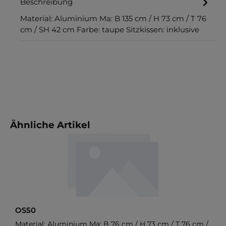
Beschreibung
Material: Aluminium Ma: B 135 cm / H 73 cm / T 76
cm / SH 42 cm Farbe: taupe Sitzkissen: inklusive
Produktgalerie überspringen
Ähnliche Artikel
OS50
Material: Aluminium Ma: B 76 cm / H 73 cm / T 76 cm /