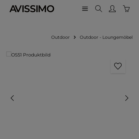
Waren
Zum Hauptinhalt springen
Outdoor
Outdoor - Loungemöbel
Bildergalerie überspringen