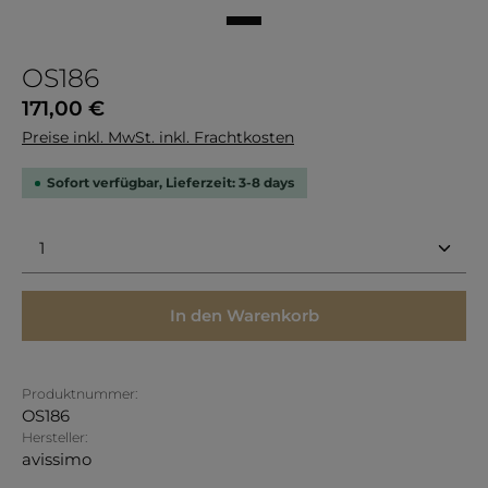
OS186
Regulärer Preis:
171,00 €
Preise inkl. MwSt. inkl. Frachtkosten
Sofort verfügbar, Lieferzeit: 3-8 days
Produkt Anzahl: Gib den gewünschten Wert ein 
In den Warenkorb
Produktnummer:
OS186
Hersteller:
avissimo