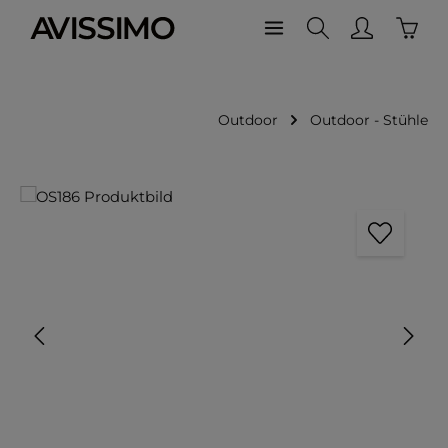
Waren
Zum Hauptinhalt springen
Outdoor
Outdoor - Stühle
Bildergalerie überspringen