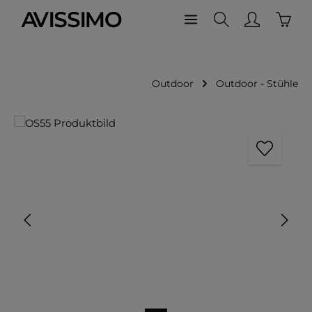
Waren
Zum Hauptinhalt springen
Outdoor
Outdoor - Stühle
Bildergalerie überspringen