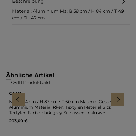
Beschreibung
Material: Aluminium Ma: B 58 cm / H 84 cm / T 49
cm / SH 42 cm
Produktgalerie überspringen
Ähnliche Artikel
OS111
Ma: B 44 cm / H 83 cm / T 60 cm Material Gestell:
Aluminium Material Rken: Textylen Material Sitz:
Textylen Farbe: dark grey Sitzkissen: inklusive
Regulärer Preis:
203,00 €