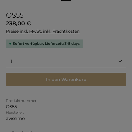
OS55
Regulärer Preis:
238,00 €
Preise inkl. MwSt. inkl. Frachtkosten
Sofort verfügbar, Lieferzeit: 3-8 days
Produkt Anzahl: Gib den gewünschten Wert ein 
In den Warenkorb
Produktnummer:
OS55
Hersteller:
avissimo