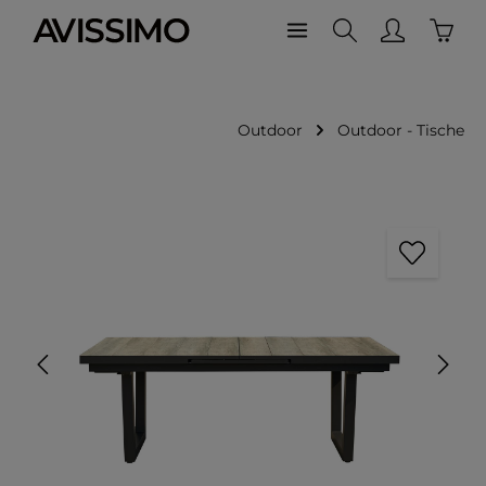
Waren
Zum Hauptinhalt springen
Outdoor
Outdoor - Tische
Bildergalerie überspringen