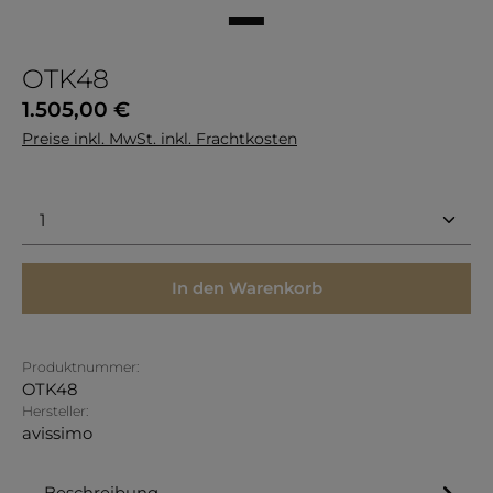
OTK48
Regulärer Preis:
1.505,00 €
Preise inkl. MwSt. inkl. Frachtkosten
Produkt Anzahl: Gib den gewünschten Wert ein 
In den Warenkorb
Produktnummer:
OTK48
Hersteller:
avissimo