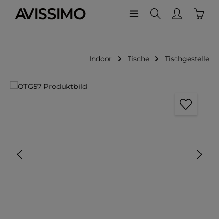
Waren
Zum Hauptinhalt springen
Indoor
Tische
Tischgestelle
Bildergalerie überspringen