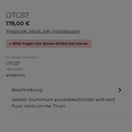
OTG57
Regulärer Preis:
178,00 €
Preise inkl. MwSt. inkl. Frachtkosten
Bitte fragen Sie diesen Artikel bei uns an
Produktnummer:
OTG57
Hersteller:
avissimo
Beschreibung
Gestell: Aluminium pulverbeschichtet anthrazit
Fure: 41x41 cm He: 71 cm