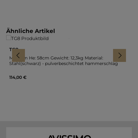
Produktgalerie überspringen
Ähnliche Artikel
TG8
Ma: 0cm He: 58cm Gewicht: 12,3kg Material:
Stahl(schwarz) - pulverbeschichtet hammerschlag
Regulärer Preis:
114,00 €
In den Warenkorb