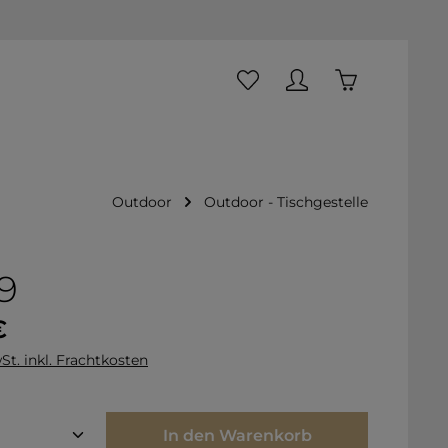
Du hast 0 Produkte auf dem
Warenkorb ent
Outdoor
Outdoor - Tischgestelle
9
is:
€
St. inkl. Frachtkosten
Anzahl: Gib den gewünschten Wert ei
In den Warenkorb