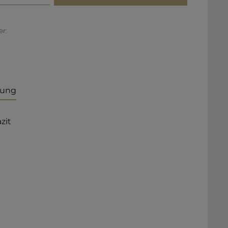
r:
bung
zit