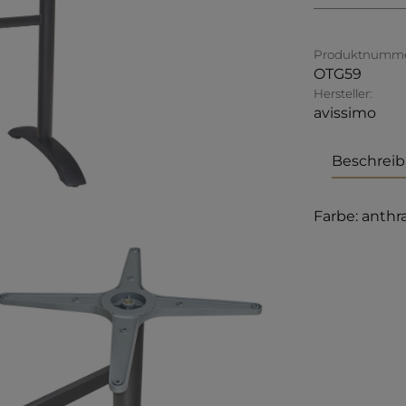
Produktnumme
OTG59
Hersteller:
avissimo
Beschrei
Farbe: anthra