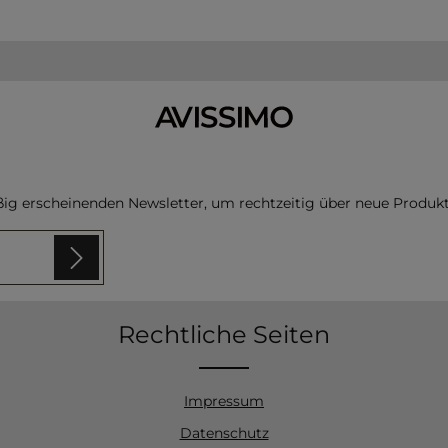
ßig erscheinenden Newsletter, um rechtzeitig über neue Produk
 sind
Rechtliche Seiten
n
zur
en und bin
Impressum
Datenschutz