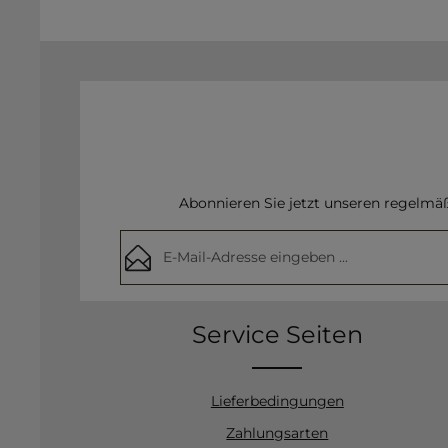
Abonnieren Sie jetzt unseren regelmä
E-Mail-Adresse*
Datenschutz
Die mit einem Stern (*) markierten Felder
Service Seiten
Ich habe die
Datenschutzbestimmunge
Pflichtfelder.
Kenntnis genommen und die
AGB
geles
mit ihnen einverstanden.
Lieferbedingungen
Zahlungsarten