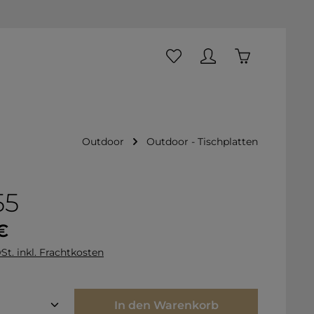
Du hast 0 Produkte auf dem
Warenkorb ent
Outdoor
Outdoor - Tischplatten
55
is:
€
St. inkl. Frachtkosten
Anzahl: Gib den gewünschten Wert ei
In den Warenkorb