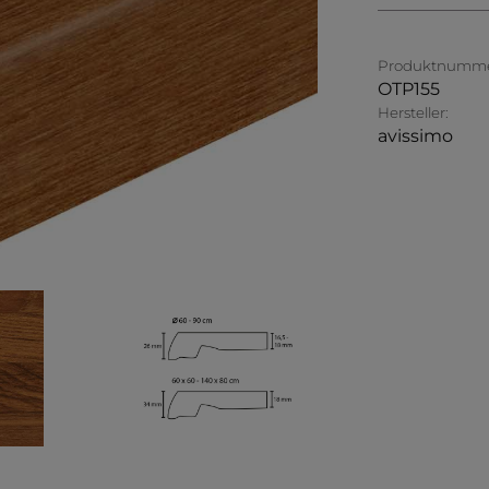
Produktnumme
OTP155
Hersteller:
avissimo