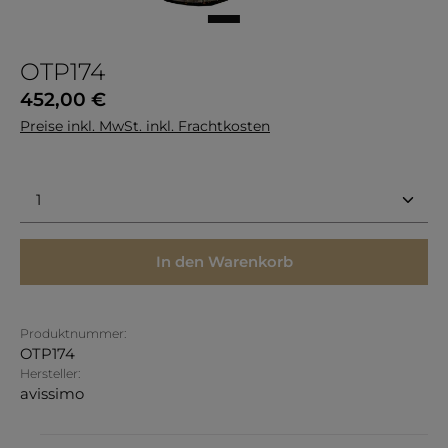
OTP174
Regulärer Preis:
452,00 €
Preise inkl. MwSt. inkl. Frachtkosten
Produkt Anzahl: Gib den gewünschten Wert ein 
In den Warenkorb
Produktnummer:
OTP174
Hersteller:
avissimo