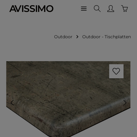
Waren
Zum Hauptinhalt springen
Outdoor
Outdoor - Tischplatten
Bildergalerie überspringen