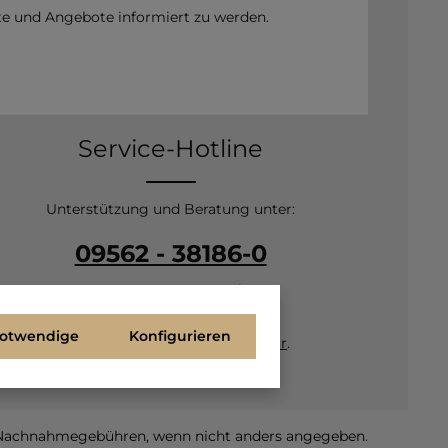
te und Angebote informiert zu werden.
Service-Hotline
Unterstützung und Beratung unter:
09562 - 38186-0
Mo-Fr, 08:00 - 16:30 Uhr
notwendige
Konfigurieren
Oder über unser
Kontaktformular
.
Nachnahmegebühren, wenn nicht anders angegeben.